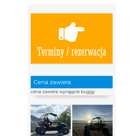
Terminy / rezerwacja
Cena zawiera
cena zawiera wynajęcie buggy