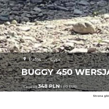
Pafos
→
Cypr
BUGGY 450 WERSJ
348 PLN
/ 80 EUR
Cena od
Strona gł