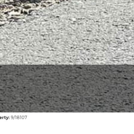
rty:
9/18107