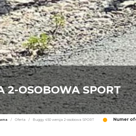
A 2-OSOBOWA SPORT
Numer ofe
ówna
/
Oferta
/
Buggy 450 wersja 2-osobowa SPORT