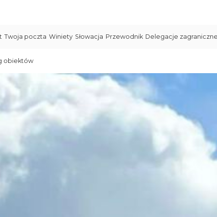
t
Twoja poczta
Winiety
Słowacja
Przewodnik
Delegacje zagraniczn
g obiektów