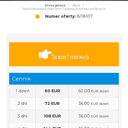
Strona główna
/
Oferta
/
Samochód osobowy Opel Zafira 7-osobowy Automatyczna Skrzynia
Numer oferty:
8/18107
Terminy / rezerwacja
Cennik
1 dzień
60 EUR
60.00
EUR /dzień
2 dni
72 EUR
36.00
EUR /dzień
3 dni
108 EUR
36.00
EUR /dzień