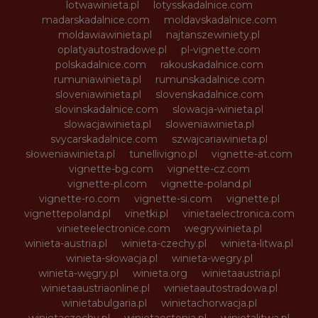
lotwawinieta.pl
lotysskadalnice.com
madarskadalnice.com
moldavskadalnice.com
moldawiawinieta.pl
najtanszewiniety.pl
oplatyautostradowe.pl
pl-vignette.com
polskadalnice.com
rakouskadalnice.com
rumuniawinieta.pl
rumunskadalnice.com
sloveniawinieta.pl
slovenskadalnice.com
slovinskadalnice.com
slowacja-winieta.pl
slowacjawinieta.pl
sloweniawinieta.pl
svycarskadalnice.com
szwajcariawinieta.pl
słoweniawinieta.pl
tunellivigno.pl
vignette-at.com
vignette-bg.com
vignette-cz.com
vignette-pl.com
vignette-poland.pl
vignette-ro.com
vignette-si.com
vignette.pl
vignettepoland.pl
vinetki.pl
vinietaelectronica.com
vinieteelectronice.com
wegrywinieta.pl
winieta-austria.pl
winieta-czechy.pl
winieta-litwa.pl
winieta-słowacja.pl
winieta-wegry.pl
winieta-węgry.pl
winieta.org
winietaaustria.pl
winietaaustriaonline.pl
winietaautostradowa.pl
winietabulgaria.pl
winietachorwacja.pl
winietaczechy.pl
winietaestonia.pl
winietalitwa.pl