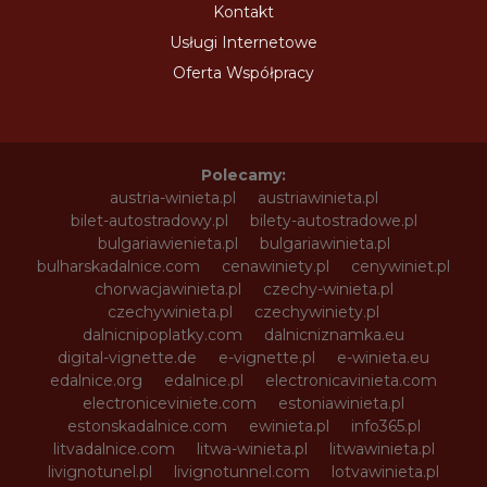
Kontakt
Usługi Internetowe
Oferta Współpracy
Polecamy:
austria-winieta.pl
austriawinieta.pl
bilet-autostradowy.pl
bilety-autostradowe.pl
bulgariawienieta.pl
bulgariawinieta.pl
bulharskadalnice.com
cenawiniety.pl
cenywiniet.pl
chorwacjawinieta.pl
czechy-winieta.pl
czechywinieta.pl
czechywiniety.pl
dalnicnipoplatky.com
dalnicniznamka.eu
digital-vignette.de
e-vignette.pl
e-winieta.eu
edalnice.org
edalnice.pl
electronicavinieta.com
electroniceviniete.com
estoniawinieta.pl
estonskadalnice.com
ewinieta.pl
info365.pl
litvadalnice.com
litwa-winieta.pl
litwawinieta.pl
livignotunel.pl
livignotunnel.com
lotvawinieta.pl