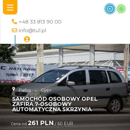
+48 33 813 90 00
info@tu1.pl
Pafos
→
Cypr
SAMOCHÓD OSOBOWY OPEL
ZAFIRA 7-OSOBOWY
AUTOMATYCZNA SKRZYNIA
261 PLN
/ 60 EUR
Cena od