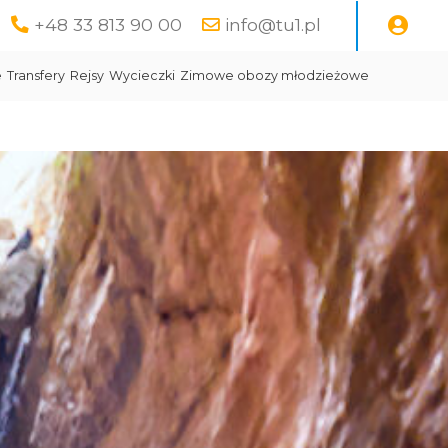
+48 33 813 90 00
info@tu1.pl
e
Transfery
Rejsy
Wycieczki
Zimowe obozy młodzieżowe