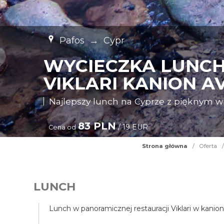
Pafos
→
Cypr
WYCIECZKA LUNCH
VIKLARI KANION A
Najlepszy lunch na Cyprze z pięknym 
83 PLN
/ 19 EUR
Cena od
Strona główna
/
Oferta
/
LUNCH
Lunch w panoramicznej restauracji Viklari w kanio