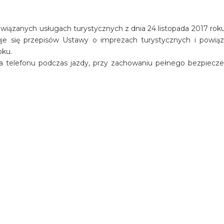
iązanych usługach turystycznych z dnia 24 listopada 2017 roku 
osuje się przepisów Ustawy o imprezach turystycznych i powią
oku.
a telefonu podczas jazdy, przy zachowaniu pełnego bezpiecz
oramicznej restauracji Viklari
ion Avakas