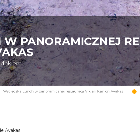
 W PANORAMICZNEJ RE
VAKAS
widokiem
Wycieczka Lunch w panoramicznej restauracji Viklari Kanion Avakas
nie Avakas