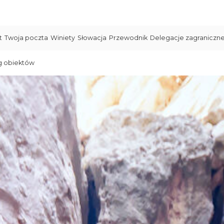
t
Twoja poczta
Winiety
Słowacja
Przewodnik
Delegacje zagraniczn
g obiektów