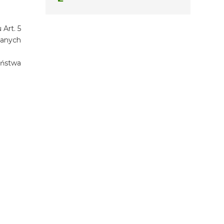
Art. 5
zanych
eństwa
TERMIN
07.08.2026 - 07.08.2026