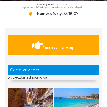
Strona główna
/
Oferta
/
Wycieczka z Pafos do wąwozu Avakas Kanyon Mini Marathon
Numer oferty:
33/18107
Terminy / rezerwacja
Cena zawiera
wycieczka jednodniowa