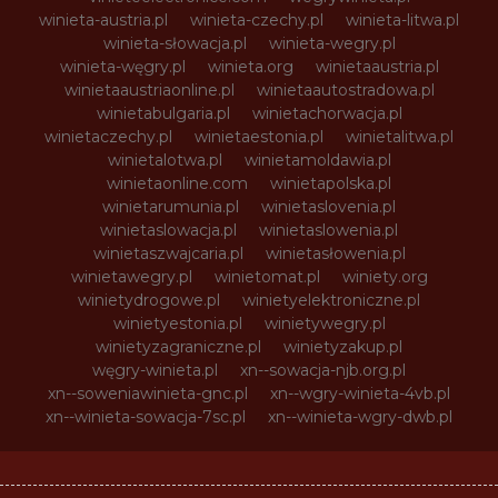
winieta-austria.pl
winieta-czechy.pl
winieta-litwa.pl
winieta-słowacja.pl
winieta-wegry.pl
winieta-węgry.pl
winieta.org
winietaaustria.pl
winietaaustriaonline.pl
winietaautostradowa.pl
winietabulgaria.pl
winietachorwacja.pl
winietaczechy.pl
winietaestonia.pl
winietalitwa.pl
winietalotwa.pl
winietamoldawia.pl
winietaonline.com
winietapolska.pl
winietarumunia.pl
winietaslovenia.pl
winietaslowacja.pl
winietaslowenia.pl
winietaszwajcaria.pl
winietasłowenia.pl
winietawegry.pl
winietomat.pl
winiety.org
winietydrogowe.pl
winietyelektroniczne.pl
winietyestonia.pl
winietywegry.pl
winietyzagraniczne.pl
winietyzakup.pl
węgry-winieta.pl
xn--sowacja-njb.org.pl
xn--soweniawinieta-gnc.pl
xn--wgry-winieta-4vb.pl
xn--winieta-sowacja-7sc.pl
xn--winieta-wgry-dwb.pl