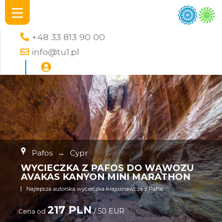
+48 33 813 90 00
info@tu1.pl
Pafos
→
Cypr
WYCIECZKA Z PAFOS DO WĄWOZU
AVAKAS KANYON MINI MARATHON
Najlepsza autorska wycieczka krajoznawcza z Pafos
217 PLN
/ 50 EUR
Cena od