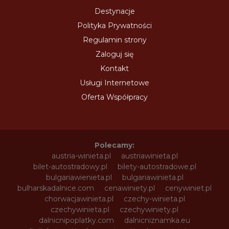
Destynacje
Polityka Prywatności
Regulamin strony
Zaloguj się
Kontakt
Usługi Internetowe
Oferta Współpracy
Polecamy:
austria-winieta.pl
austriawinieta.pl
bilet-autostradowy.pl
bilety-autostradowe.pl
bulgariawienieta.pl
bulgariawinieta.pl
bulharskadalnice.com
cenawiniety.pl
cenywiniet.pl
chorwacjawinieta.pl
czechy-winieta.pl
czechywinieta.pl
czechywiniety.pl
dalnicnipoplatky.com
dalnicniznamka.eu