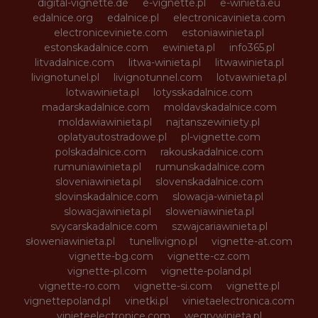
digital-vignette.de
e-vignette.pl
e-winieta.eu
edalnice.org
edalnice.pl
electronicavinieta.com
electroniceviniete.com
estoniawinieta.pl
estonskadalnice.com
ewinieta.pl
info365.pl
litvadalnice.com
litwa-winieta.pl
litwawinieta.pl
livignotunel.pl
livignotunnel.com
lotvawinieta.pl
lotwawinieta.pl
lotysskadalnice.com
madarskadalnice.com
moldavskadalnice.com
moldawiawinieta.pl
najtanszewiniety.pl
oplatyautostradowe.pl
pl-vignette.com
polskadalnice.com
rakouskadalnice.com
rumuniawinieta.pl
rumunskadalnice.com
sloveniawinieta.pl
slovenskadalnice.com
slovinskadalnice.com
slowacja-winieta.pl
slowacjawinieta.pl
sloweniawinieta.pl
svycarskadalnice.com
szwajcariawinieta.pl
słoweniawinieta.pl
tunellivigno.pl
vignette-at.com
vignette-bg.com
vignette-cz.com
vignette-pl.com
vignette-poland.pl
vignette-ro.com
vignette-si.com
vignette.pl
vignettepoland.pl
vinetki.pl
vinietaelectronica.com
vinieteelectronice.com
wegrywinieta.pl