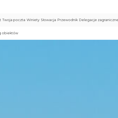
t
Twoja poczta
Winiety
Słowacja
Przewodnik
Delegacje zagraniczn
g obiektów