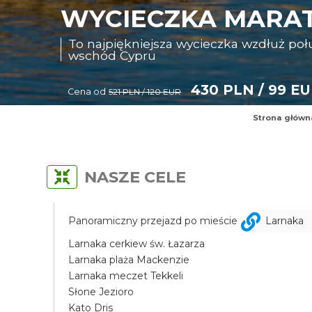
WYCIECZKA MARAT
To najpiękniejsza wycieczka wzdłuż p
wschód Cypru
430 PLN / 99 E
Cena od
521 PLN / 120 EUR
Strona główn
NASZE CELE
Panoramiczny przejazd po mieście
Larnaka
Larnaka cerkiew św. Łazarza
Larnaka plaża Mackenzie
Larnaka meczet Tekkeli
Słone Jezioro
Kato Dris