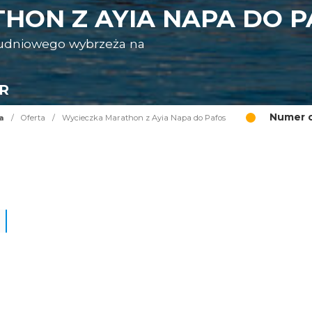
HON Z AYIA NAPA DO P
ołudniowego wybrzeża na
UR
Numer o
a
/
Oferta
/
Wycieczka Marathon z Ayia Napa do Pafos