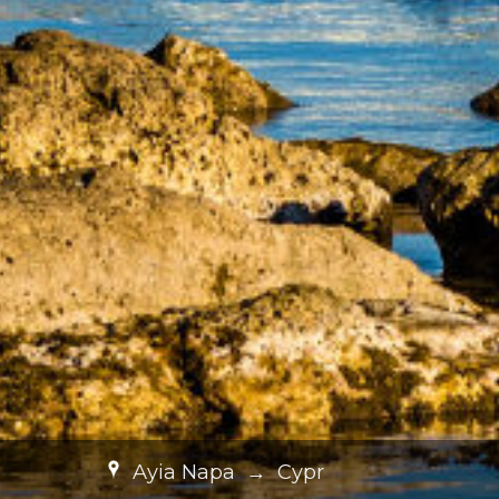
Ayia Napa
→
Cypr