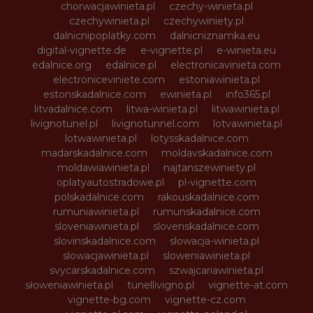
chorwacjawinieta.pl
czechy-winieta.pl
czechywinieta.pl
czechywiniety.pl
dalnicnipoplatky.com
dalnicniznamka.eu
digital-vignette.de
e-vignette.pl
e-winieta.eu
edalnice.org
edalnice.pl
electronicavinieta.com
electroniceviniete.com
estoniawinieta.pl
estonskadalnice.com
ewinieta.pl
info365.pl
litvadalnice.com
litwa-winieta.pl
litwawinieta.pl
livignotunel.pl
livignotunnel.com
lotvawinieta.pl
lotwawinieta.pl
lotysskadalnice.com
madarskadalnice.com
moldavskadalnice.com
moldawiawinieta.pl
najtanszewiniety.pl
oplatyautostradowe.pl
pl-vignette.com
polskadalnice.com
rakouskadalnice.com
rumuniawinieta.pl
rumunskadalnice.com
sloveniawinieta.pl
slovenskadalnice.com
slovinskadalnice.com
slowacja-winieta.pl
slowacjawinieta.pl
sloweniawinieta.pl
svycarskadalnice.com
szwajcariawinieta.pl
słoweniawinieta.pl
tunellivigno.pl
vignette-at.com
vignette-bg.com
vignette-cz.com