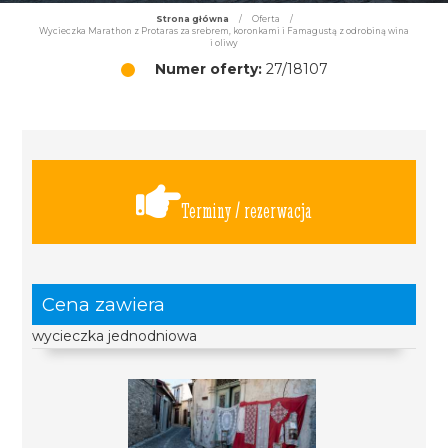
Strona główna
/
Oferta
/
Wycieczka Marathon z Protaras za srebrem, koronkami i Famagustą z odrobiną wina
i oliwy
Numer oferty:
27/18107
Terminy / rezerwacja
Cena zawiera
wycieczka jednodniowa