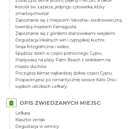
Zobaczysz słone jezioro, piękny meczet, a także
kościół św. Łazarza, jedyngo człowieka, który
zmartwychwstał
Zapoznanie się z miejscem Varoshia i średniowieczną
twierdzą miastem Famagusta.
Zapoznanie się z górskimi stanowiskami wiejskimi
Degustacja lokalnych win i cypryjskiej kuchni.
Sesja fotograficzna i wideo.
Spędzisz dzień w części północnego Cypru.
Popływasz na plaży Palm Beach z widokiem na
miasto duchów.
Poczujesz klimat najbardziej dzikiej części Cypru.
Pospacerujesz po romantycznej wiosce Kato Dris i
wąskich uliczkach Lefkary.
OPIS ZWIEDZANYCH MIEJSC
Lefkara
Klasztor żeński
Degustacja w winnicy