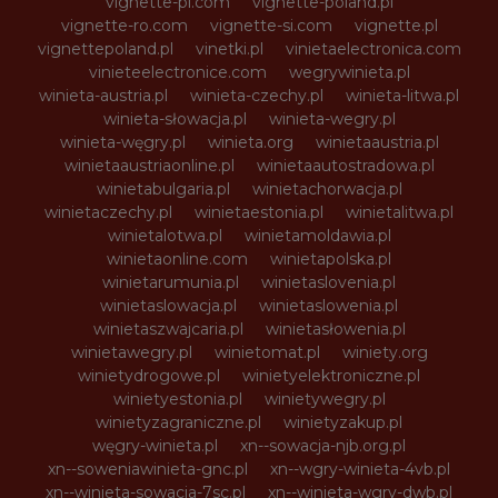
vignette-pl.com
vignette-poland.pl
vignette-ro.com
vignette-si.com
vignette.pl
vignettepoland.pl
vinetki.pl
vinietaelectronica.com
vinieteelectronice.com
wegrywinieta.pl
winieta-austria.pl
winieta-czechy.pl
winieta-litwa.pl
winieta-słowacja.pl
winieta-wegry.pl
winieta-węgry.pl
winieta.org
winietaaustria.pl
winietaaustriaonline.pl
winietaautostradowa.pl
winietabulgaria.pl
winietachorwacja.pl
winietaczechy.pl
winietaestonia.pl
winietalitwa.pl
winietalotwa.pl
winietamoldawia.pl
winietaonline.com
winietapolska.pl
winietarumunia.pl
winietaslovenia.pl
winietaslowacja.pl
winietaslowenia.pl
winietaszwajcaria.pl
winietasłowenia.pl
winietawegry.pl
winietomat.pl
winiety.org
winietydrogowe.pl
winietyelektroniczne.pl
winietyestonia.pl
winietywegry.pl
winietyzagraniczne.pl
winietyzakup.pl
węgry-winieta.pl
xn--sowacja-njb.org.pl
xn--soweniawinieta-gnc.pl
xn--wgry-winieta-4vb.pl
xn--winieta-sowacja-7sc.pl
xn--winieta-wgry-dwb.pl