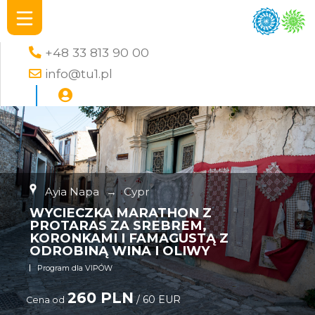
+48 33 813 90 00
info@tu1.pl
Ayia Napa
→
Cypr
WYCIECZKA MARATHON Z
PROTARAS ZA SREBREM,
KORONKAMI I FAMAGUSTĄ Z
ODROBINĄ WINA I OLIWY
Program dla VIPÓW
260 PLN
/ 60 EUR
Cena od