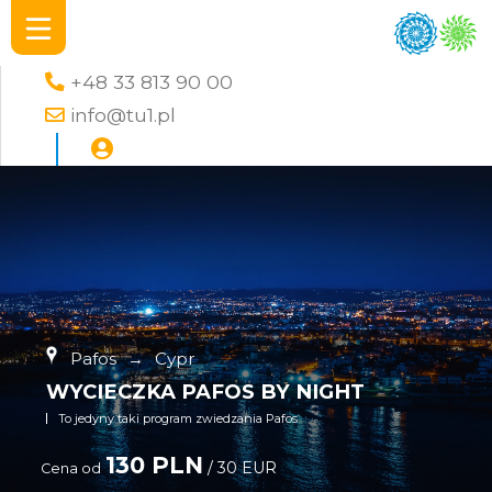
+48 33 813 90 00
info@tu1.pl
Pafos
→
Cypr
WYCIECZKA PAFOS BY NIGHT
To jedyny taki program zwiedzania Pafos
130 PLN
/ 30 EUR
Cena od