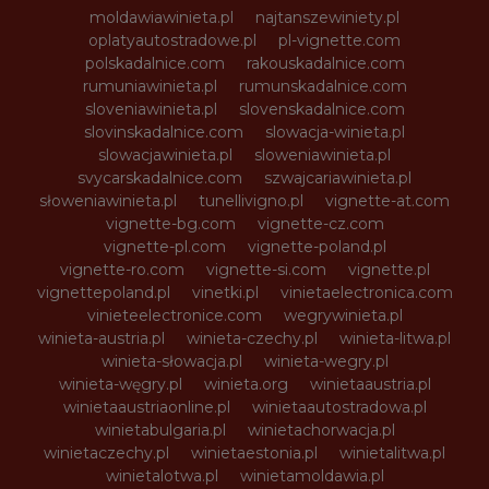
moldawiawinieta.pl
najtanszewiniety.pl
oplatyautostradowe.pl
pl-vignette.com
polskadalnice.com
rakouskadalnice.com
rumuniawinieta.pl
rumunskadalnice.com
sloveniawinieta.pl
slovenskadalnice.com
slovinskadalnice.com
slowacja-winieta.pl
slowacjawinieta.pl
sloweniawinieta.pl
svycarskadalnice.com
szwajcariawinieta.pl
słoweniawinieta.pl
tunellivigno.pl
vignette-at.com
vignette-bg.com
vignette-cz.com
vignette-pl.com
vignette-poland.pl
vignette-ro.com
vignette-si.com
vignette.pl
vignettepoland.pl
vinetki.pl
vinietaelectronica.com
vinieteelectronice.com
wegrywinieta.pl
winieta-austria.pl
winieta-czechy.pl
winieta-litwa.pl
winieta-słowacja.pl
winieta-wegry.pl
winieta-węgry.pl
winieta.org
winietaaustria.pl
winietaaustriaonline.pl
winietaautostradowa.pl
winietabulgaria.pl
winietachorwacja.pl
winietaczechy.pl
winietaestonia.pl
winietalitwa.pl
winietalotwa.pl
winietamoldawia.pl