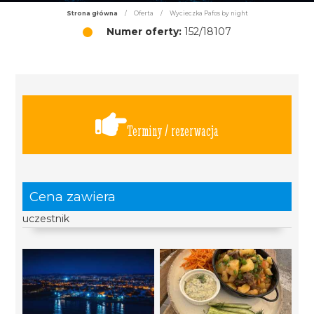
Strona główna
/
Oferta
/
Wycieczka Pafos by night
Numer oferty:
152/18107
Terminy / rezerwacja
Cena zawiera
uczestnik