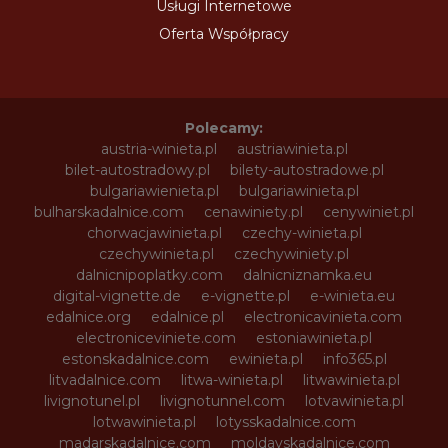
Usługi Internetowe
Oferta Współpracy
Polecamy:
austria-winieta.pl
austriawinieta.pl
bilet-autostradowy.pl
bilety-autostradowe.pl
bulgariawienieta.pl
bulgariawinieta.pl
bulharskadalnice.com
cenawiniety.pl
cenywiniet.pl
chorwacjawinieta.pl
czechy-winieta.pl
czechywinieta.pl
czechywiniety.pl
dalnicnipoplatky.com
dalnicniznamka.eu
digital-vignette.de
e-vignette.pl
e-winieta.eu
edalnice.org
edalnice.pl
electronicavinieta.com
electroniceviniete.com
estoniawinieta.pl
estonskadalnice.com
ewinieta.pl
info365.pl
litvadalnice.com
litwa-winieta.pl
litwawinieta.pl
livignotunel.pl
livignotunnel.com
lotvawinieta.pl
lotwawinieta.pl
lotysskadalnice.com
madarskadalnice.com
moldavskadalnice.com