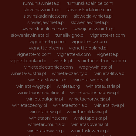
rumuniawinieta.pl
rumunskadalnice.com
sloveniawinieta.pl
slovenskadalnice.com
slovinskadalnice.com
slowacja-winieta.pl
slowacjawinieta.pl
sloweniawinieta.pl
svycarskadalnice.com
szwajcariawinieta.pl
słoweniawinieta.pl
tunellivigno.pl
vignette-at.com
vignette-bg.com
vignette-cz.com
vignette-pl.com
vignette-poland.pl
vignette-ro.com
vignette-si.com
vignette.pl
vignettepoland.pl
vinetki.pl
vinietaelectronica.com
vinieteelectronice.com
wegrywinieta.pl
winieta-austria.pl
winieta-czechy.pl
winieta-litwa.pl
winieta-słowacja.pl
winieta-wegry.pl
winieta-węgry.pl
winieta.org
winietaaustria.pl
winietaaustriaonline.pl
winietaautostradowa.pl
winietabulgaria.pl
winietachorwacja.pl
winietaczechy.pl
winietaestonia.pl
winietalitwa.pl
winietalotwa.pl
winietamoldawia.pl
winietaonline.com
winietapolska.pl
winietarumunia.pl
winietaslovenia.pl
winietaslowacja.pl
winietaslowenia.pl