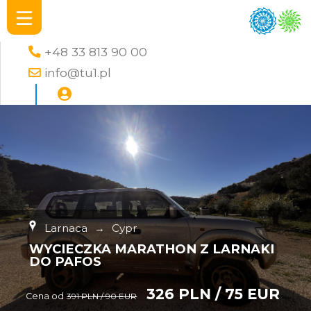
+48 33 813 90 00
info@tu1.pl
Larnaca
→
Cypr
WYCIECZKA MARATHON Z LARNAKI
DO PAFOS
326 PLN / 75 EUR
Cena od
391 PLN / 90 EUR