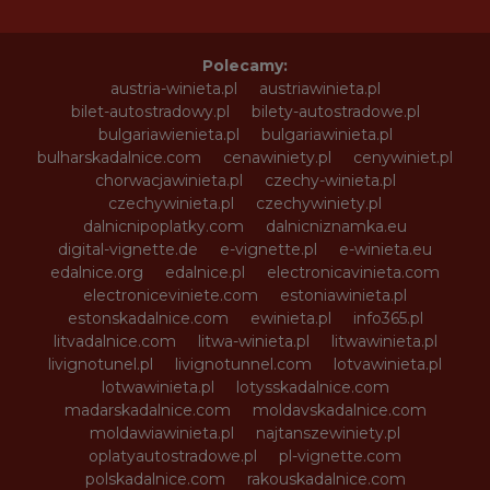
Polecamy:
austria-winieta.pl
austriawinieta.pl
bilet-autostradowy.pl
bilety-autostradowe.pl
bulgariawienieta.pl
bulgariawinieta.pl
bulharskadalnice.com
cenawiniety.pl
cenywiniet.pl
chorwacjawinieta.pl
czechy-winieta.pl
czechywinieta.pl
czechywiniety.pl
dalnicnipoplatky.com
dalnicniznamka.eu
digital-vignette.de
e-vignette.pl
e-winieta.eu
edalnice.org
edalnice.pl
electronicavinieta.com
electroniceviniete.com
estoniawinieta.pl
estonskadalnice.com
ewinieta.pl
info365.pl
litvadalnice.com
litwa-winieta.pl
litwawinieta.pl
livignotunel.pl
livignotunnel.com
lotvawinieta.pl
lotwawinieta.pl
lotysskadalnice.com
madarskadalnice.com
moldavskadalnice.com
moldawiawinieta.pl
najtanszewiniety.pl
oplatyautostradowe.pl
pl-vignette.com
polskadalnice.com
rakouskadalnice.com