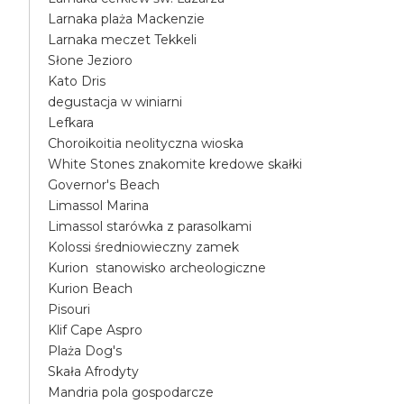
Larnaka plaża Mackenzie
Larnaka meczet Tekkeli
Słone Jezioro
Kato Dris
degustacja w winiarni
Lefkara
Choroikoitia neolityczna wioska
White Stones znakomite kredowe skałki
Governor's Beach
Limassol Marina
Limassol starówka z parasolkami
Kolossi średniowieczny zamek
Kurion stanowisko archeologiczne
Kurion Beach
Pisouri
Klif Cape Aspro
Plaża Dog's
Skała Afrodyty
Mandria pola gospodarcze