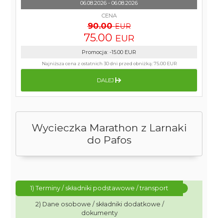
06.08.2026 - 06.08.2026
CENA
90.00
EUR
75.00
EUR
Promocja
:
-15.00
EUR
Najniższa cena z ostatnich 30 dni przed obniżką:
75.00 EUR
DALEJ
Wycieczka Marathon z Larnaki
do Pafos
1) Terminy / składniki podstawowe / transport
2) Dane osobowe / składniki dodatkowe /
dokumenty