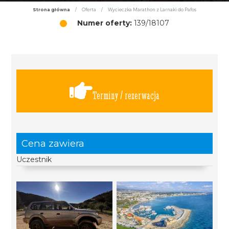
Strona główna
/
Oferta
/
Wycieczka Marathon z Larnaki do Pafos
Numer oferty:
139/18107
Terminy / rezerwacja
Cena zawiera
Uczestnik